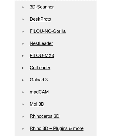
3D-Scanner
DeskProto
FILOU-NC-Gorilla
NestLeader
FILOU-MX3
CutLeader
Galaad 3
madCAM
MoI 3D
Rhinoceros 3D
Rhino 3D – Plugins & more