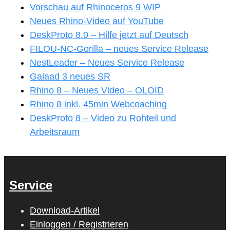
Vorschau auf Rhinoceros 9 WIP
Neues Rhino-Video auf YouTube
DeskProto 8.0 – Hilfe jetzt auf Deutsch
FILOU-NC-Gorilla – neues Service Release
NestLeader – Neues Service Release
Galaad 3 neues SR
Rhino 8 – Neues Video – OLOID
Rhino 8 inkl. 45min Webcoaching
DeskProto 8 – Video zu Rohteil und
Arbeitsraum
Service
Download-Artikel
Einloggen / Registrieren