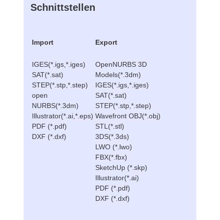
Schnittstellen
Import
Export
IGES(*.igs,*.iges)
OpenNURBS 3D
SAT(*.sat)
Models(*.3dm)
STEP(*.stp,*.step)
IGES(*.igs,*.iges)
open
SAT(*.sat)
NURBS(*.3dm)
STEP(*.stp,*.step)
Illustrator(*.ai,*.eps)
Wavefront OBJ(*.obj)
PDF (*.pdf)
STL(*.stl)
DXF (*.dxf)
3DS(*.3ds)
LWO (*.lwo)
FBX(*.fbx)
SketchUp (*.skp)
Illustrator(*.ai)
PDF (*.pdf)
DXF (*.dxf)