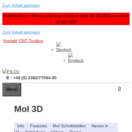
Zum Inhalt springen
Betriebsferien: Keine Lieferung zwischen dem 03.08.2026 und dem
10.08.2026
Zum Inhalt springen
Kontakt
CNC-Toolbox
✆ : +49 (0) 2382/77094-90
0
Menü
MoI 3D
Info
Features
MoI Schnittstellen
Neues in
V4
Anbindung
Videos
Preise