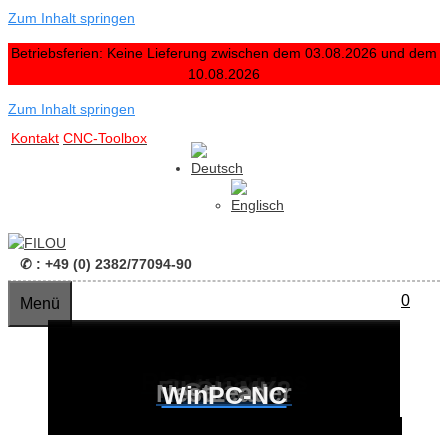
Zum Inhalt springen
Betriebsferien: Keine Lieferung zwischen dem 03.08.2026 und dem
10.08.2026
Zum Inhalt springen
Kontakt
CNC-Toolbox
✆ : +49 (0) 2382/77094-90
0
Menü
Produkte
Rhinoceros 3D
DeskProto
FILOU-NC
Rhino Plugins
MoI 3D
madCAM
CutLeader
FILOU MX2
Galaad
NestLeader
WinPC-NC