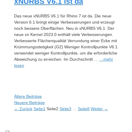
xNURBS V6.1 ist da
Das neue xNURBS V6.1 für Rhino 7 ist da. Die neue
Version 6.1 bringt einige Verbesserungen und erzeugt
noch bessere Oberflächen. Neu in xNURBS V6.1: Der
neue xn Kernel 2023.0 enthält viele Verbesserungen.
Verbesserte Flächenqualität Verrundung einer Ecke mit
Krümmungsstetigkeit (G2) Weniger Kontrollpunkte V6.1
verwendet weniger Kontrollpunkte, um die erforderliche
Abweichung zu erreichen. Im Durchschnitt …
…mehr
lesen
Ältere Beiträge
Neuere Beiträge
←
Zurück
Seite
1
Seite
2
Seite
3
…
Seite
8
Weiter
→