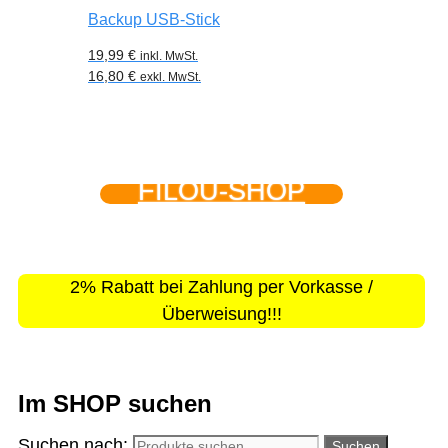
Backup USB-Stick
19,99
€
inkl. MwSt.
16,80
€
exkl. MwSt.
FILOU-SHOP
2% Rabatt bei Zahlung per Vorkasse /
Überweisung!!!
Im SHOP suchen
Suchen nach:
Suchen