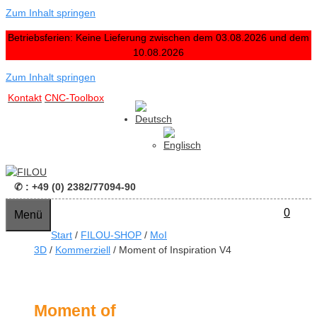
Zum Inhalt springen
Betriebsferien: Keine Lieferung zwischen dem 03.08.2026 und dem
10.08.2026
Zum Inhalt springen
Kontakt
CNC-Toolbox
✆ : +49 (0) 2382/77094-90
0
Menü
Start
/
FILOU-SHOP
/
MoI
3D
/
Kommerziell
/ Moment of Inspiration V4
Moment of