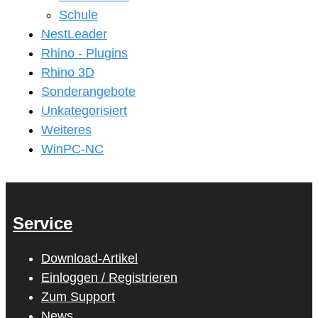
Schule
NestLeader
Rhino - Plugins
Rhino 3D
Sonderangebote
Unkategorisiert
Weiteres
WinPC-NC
Service
Download-Artikel
Einloggen / Registrieren
Zum Support
News