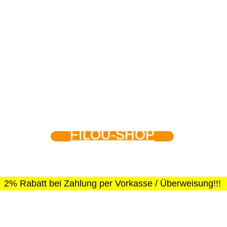
FILOU-SHOP
2% Rabatt bei Zahlung per Vorkasse / Überweisung!!!