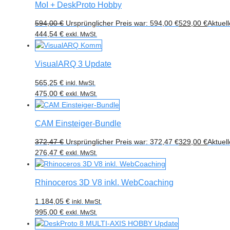
MoI + DeskProto Hobby
594,00
€
Ursprünglicher Preis war: 594,00 €
529,00
€
Aktuell
444,54
€
exkl. MwSt.
VisualARQ 3 Update
565,25
€
inkl. MwSt.
475,00
€
exkl. MwSt.
CAM Einsteiger-Bundle
372,47
€
Ursprünglicher Preis war: 372,47 €
329,00
€
Aktuell
276,47
€
exkl. MwSt.
Rhinoceros 3D V8 inkl. WebCoaching
1.184,05
€
inkl. MwSt.
995,00
€
exkl. MwSt.