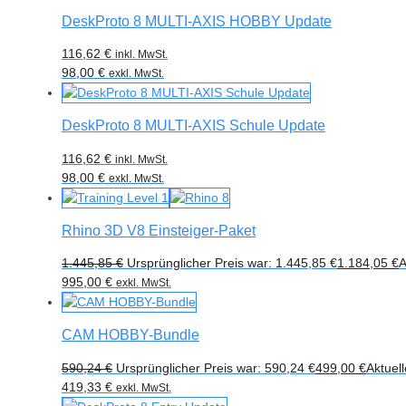
DeskProto 8 MULTI-AXIS HOBBY Update
116,62
€
inkl. MwSt.
98,00
€
exkl. MwSt.
DeskProto 8 MULTI-AXIS Schule Update
116,62
€
inkl. MwSt.
98,00
€
exkl. MwSt.
Rhino 3D V8 Einsteiger-Paket
1.445,85
€
Ursprünglicher Preis war: 1.445,85 €
1.184,05
€
A
995,00
€
exkl. MwSt.
CAM HOBBY-Bundle
590,24
€
Ursprünglicher Preis war: 590,24 €
499,00
€
Aktuell
419,33
€
exkl. MwSt.