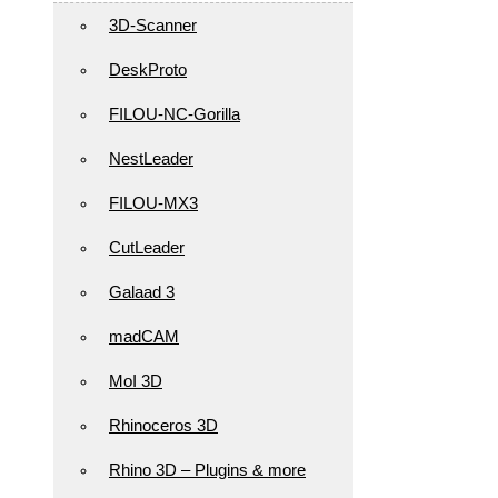
3D-Scanner
DeskProto
FILOU-NC-Gorilla
NestLeader
FILOU-MX3
CutLeader
Galaad 3
madCAM
MoI 3D
Rhinoceros 3D
Rhino 3D – Plugins & more