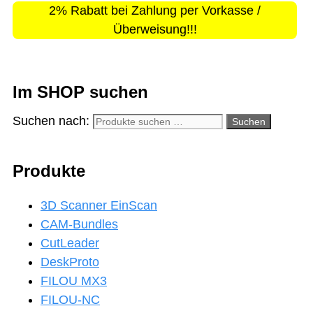
2% Rabatt bei Zahlung per Vorkasse /
Überweisung!!!
Im SHOP suchen
Suchen nach:
Suchen
Produkte
3D Scanner EinScan
CAM-Bundles
CutLeader
DeskProto
FILOU MX3
FILOU-NC