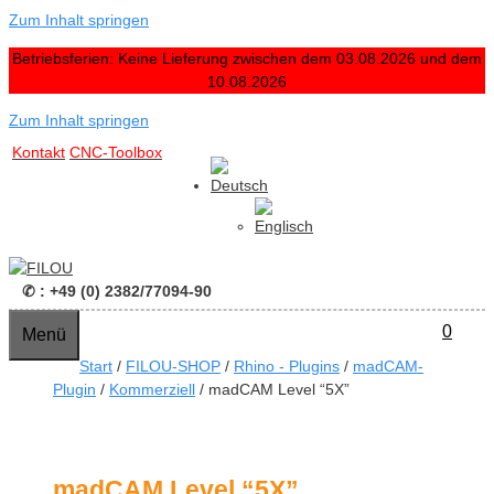
Zum Inhalt springen
Betriebsferien: Keine Lieferung zwischen dem 03.08.2026 und dem
10.08.2026
Zum Inhalt springen
Kontakt
CNC-Toolbox
✆ : +49 (0) 2382/77094-90
0
Menü
Start
/
FILOU-SHOP
/
Rhino - Plugins
/
madCAM-
Plugin
/
Kommerziell
/ madCAM Level “5X”
madCAM Level “5X”