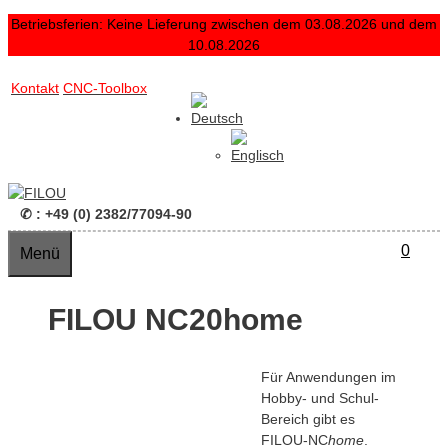
Zum
Betriebsferien: Keine Lieferung zwischen dem 03.08.2026 und dem
Inhalt
10.08.2026
springen
Zum
Kontakt
CNC-Toolbox
Inhalt
springen
✆ : +49 (0) 2382/77094-90
0
Menü
FILOU NC20home
Für Anwendungen im
Hobby- und Schul-
Bereich gibt es
FILOU-NC
home
.