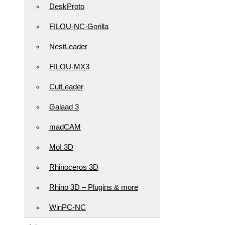
DeskProto
FILOU-NC-Gorilla
NestLeader
FILOU-MX3
CutLeader
Galaad 3
madCAM
MoI 3D
Rhinoceros 3D
Rhino 3D – Plugins & more
WinPC-NC