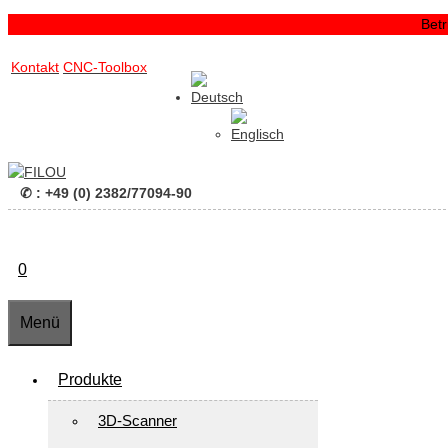
Zum
Bet
Inhalt
Zum
springen
Kontakt
CNC-Toolbox
Inhalt
springen
✆ : +49 (0) 2382/77094-90
0
Menü
Produkte
3D-Scanner