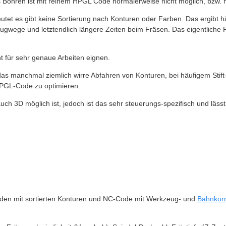
s Bohren ist mit reinem HPGL Code normalerweise nicht möglich, bzw. n
deutet es gibt keine Sortierung nach Konturen oder Farben. Das ergibt
gwege und letztendlich längere Zeiten beim Fräsen. Das eigentliche F
ht für sehr genaue Arbeiten eignen.
as manchmal ziemlich wirre Abfahren von Konturen, bei häufigem Stif
HPGL-Code zu optimieren.
h 3D möglich ist, jedoch ist das sehr steuerungs-spezifisch und lässt
n mit sortierten Konturen und NC-Code mit Werkzeug- und
Bahnkorr