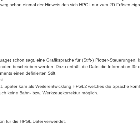
weg schon einmal der Hinweis das sich HPGL nur zum 2D Fräsen eigne
age) schon sagt, eine Grafiksprache für (Stift-) Plotter-Steuerungen. I
en beschrieben werden. Dazu enthält die Datei die Information für den 
ents einen definierten Stift.
st.
zt. Später kam als Weiterentwicklung HPGL2 welches die Sprache komf
t auch keine Bahn- bzw. Werkzeugkorrektur möglich.
ion für die HPGL Datei verwendet.