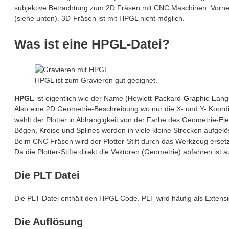
subjektive Betrachtung zum 2D Fräsen mit CNC Maschinen. Vorne
(siehe unten). 3D-Fräsen ist mit HPGL nicht möglich.
Was ist eine HPGL-Datei?
HPGL ist zum Gravieren gut geeignet.
HPGL
ist eigentlich wie der Name (
H
ewlett-
P
ackard-
G
raphic-
L
angu
Also eine 2D Geometrie-Beschreibung wo nur die X- und Y- Koordinat
wählt der Plotter in Abhängigkeit von der Farbe des Geometrie-Elem
Bögen, Kreise und Splines werden in viele kleine Strecken aufgelö
Beim CNC Fräsen wird der Plotter-Stift durch das Werkzeug erset
Da die Plotter-Stifte direkt die Vektoren (Geometrie) abfahren is
Die PLT Datei
Die PLT-Datei enthält den HPGL Code. PLT wird häufig als Extens
Die Auflösung