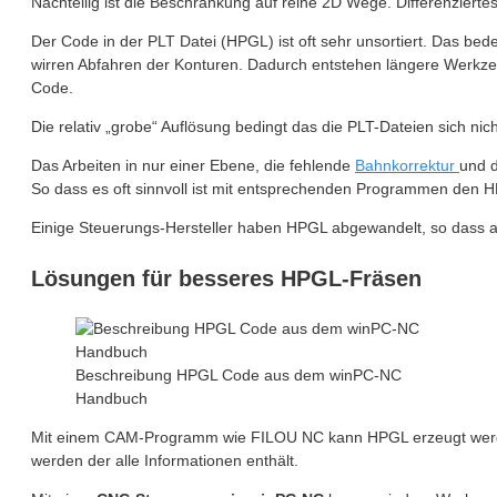
Nachteilig ist die Beschränkung auf reine 2D Wege. Differenzierte
Der Code in der PLT Datei (HPGL) ist oft sehr unsortiert. Das be
wirren Abfahren der Konturen. Dadurch entstehen längere Werkzeu
Code.
Die relativ „grobe“ Auflösung bedingt das die PLT-Dateien sich nic
Das Arbeiten in nur einer Ebene, die fehlende
Bahnkorrektur
und d
So dass es oft sinnvoll ist mit entsprechenden Programmen den 
Einige Steuerungs-Hersteller haben HPGL abgewandelt, so dass auc
Lösungen für besseres HPGL-Fräsen
Beschreibung HPGL Code aus dem winPC-NC
Handbuch
Mit einem CAM-Programm wie FILOU NC kann HPGL erzeugt werde
werden der alle Informationen enthält.