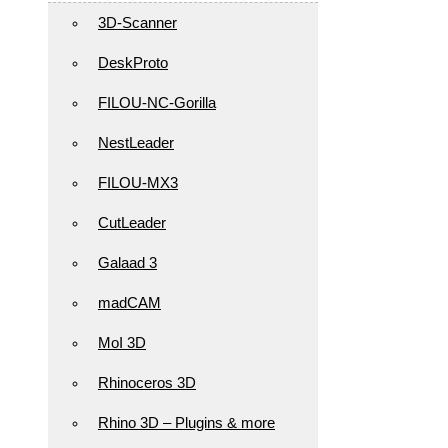
3D-Scanner
DeskProto
FILOU-NC-Gorilla
NestLeader
FILOU-MX3
CutLeader
Galaad 3
madCAM
MoI 3D
Rhinoceros 3D
Rhino 3D – Plugins & more